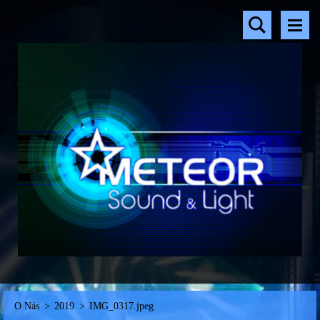
O Nás
>
2019
>
IMG_0317.jpeg