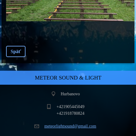
Späť
METEOR SOUND & LIGHT
Hurbanovo
+421905445049
+421918780824
meteorli
ghtsound
@gmail.c
om