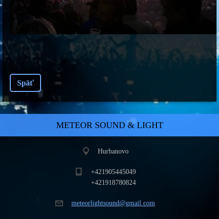
Späť
METEOR SOUND & LIGHT
Hurbanovo
+421905445049
+421918780824
meteorli
ghtsound
@gmail.c
om