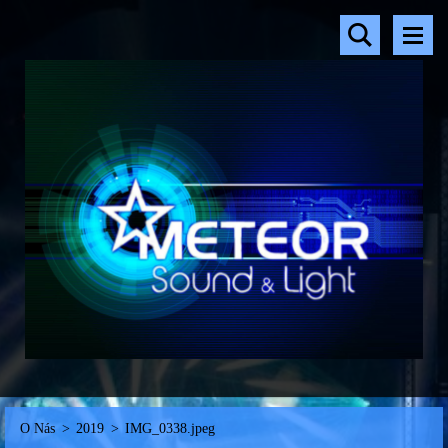
O Nás
>
2019
>
IMG_0338.jpeg