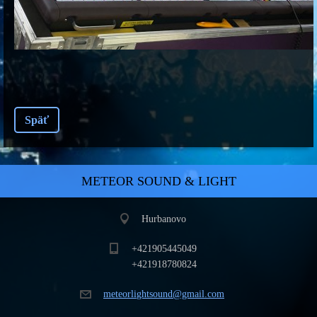
Späť
METEOR SOUND & LIGHT
Hurbanovo
+421905445049
+421918780824
meteorli
ghtsound
@gmail.c
om