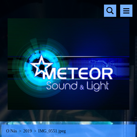
O Nás
>
2019
>
IMG_0551.jpeg