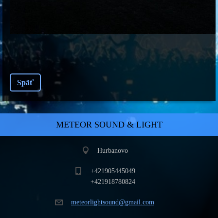
Späť
METEOR SOUND & LIGHT
Hurbanovo
+421905445049
+421918780824
meteorli
ghtsound
@gmail.c
om