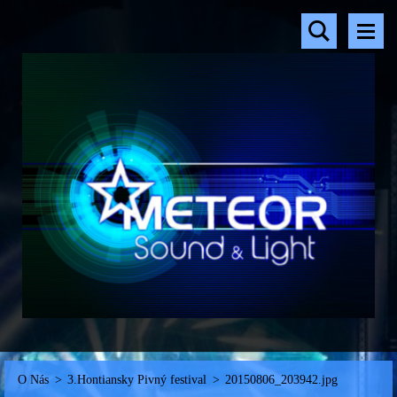
O Nás
>
3.Hontiansky Pivný festival
>
20150806_203942.jpg