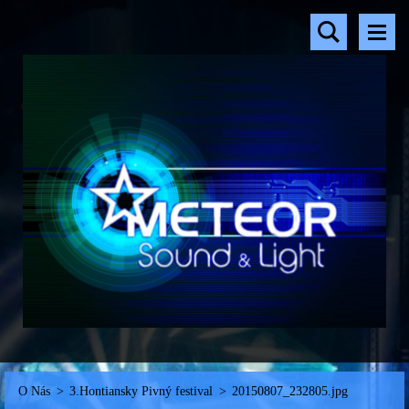
O Nás
>
3.Hontiansky Pivný festival
>
20150807_232805.jpg