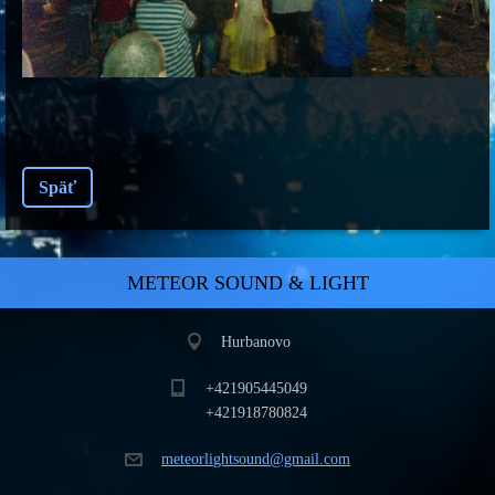
Späť
METEOR SOUND & LIGHT
Hurbanovo
+421905445049
+421918780824
meteorli
ghtsound
@gmail.c
om