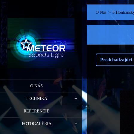
O Nás
>
3.Hontiansky
Predchádzajúci
O NÁS
TECHNIKA
REFERENCIE
FOTOGALÉRIA