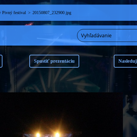
 Pivný festival
>
20150807_232900.jpg
Spustiť prezentáciu
Nasleduj