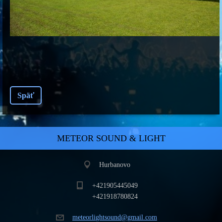
Späť
METEOR SOUND & LIGHT
Hurbanovo
+421905445049
+421918780824
meteorli
ghtsound
@gmail.c
om