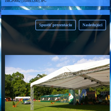
IMGP0002 [1600x1200].JPG
Spustiť prezentáciu
Nasledujúci