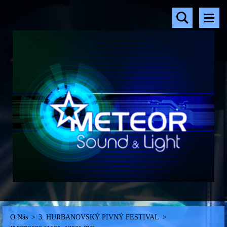
O Nás
>
3. HURBANOVSKÝ PIVNÝ FESTIVAL
>