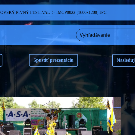
NOVSKÝ PIVNÝ FESTIVAL
>
IMGP0022 [1600x1200].JPG
Spustiť prezentáciu
Nasleduj