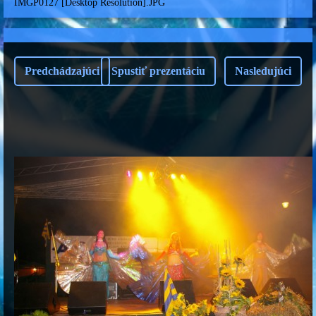
IMGP0127 [Desktop Resolution].JPG
Predchádzajúci
Spustiť prezentáciu
Nasledujúci