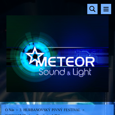
O Nás
>
3. HURBANOVSKÝ PIVNÝ FESTIVAL
>