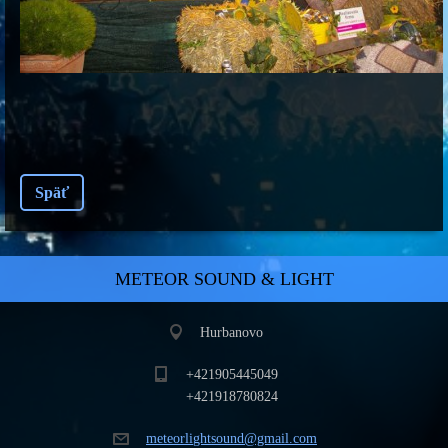
Späť
METEOR SOUND & LIGHT
Hurbanovo
+421905445049
+421918780824
meteorli
ghtsound
@gmail.c
om