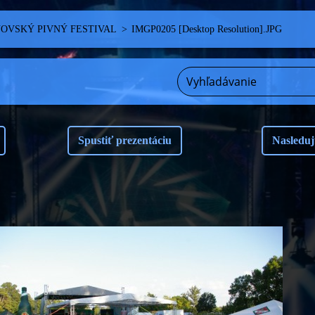
NOVSKÝ PIVNÝ FESTIVAL
>
IMGP0205 [Desktop Resolution].JPG
Spustiť prezentáciu
Nasleduj