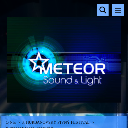
O Nás
>
3. HURBANOVSKÝ PIVNÝ FESTIVAL
>