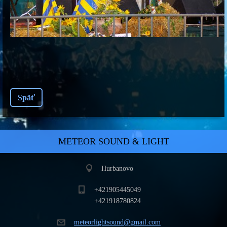
Späť
METEOR SOUND & LIGHT
Hurbanovo
+421905445049
+421918780824
meteorli
ghtsound
@gmail.c
om