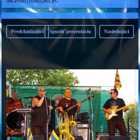
IMGP0305 [1600x1200].JPG
Predchádzajúci
Spustiť prezentáciu
Nasledujúci