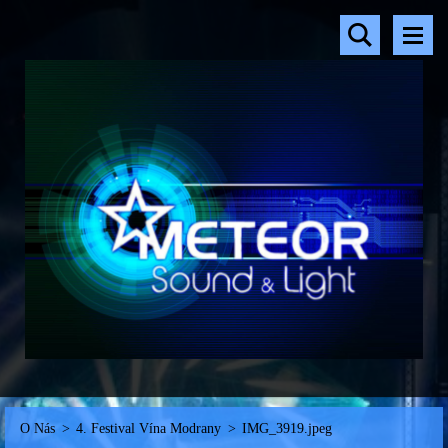
O Nás
>
4. Festival Vína Modrany
>
IMG_3919.jpeg