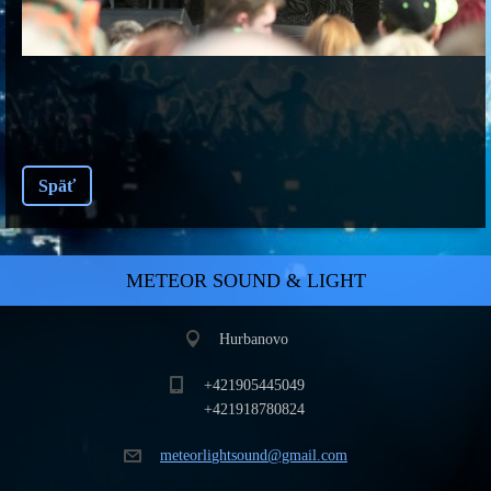
Späť
METEOR SOUND & LIGHT
Hurbanovo
+421905445049
+421918780824
meteorli
ghtsound
@gmail.c
om