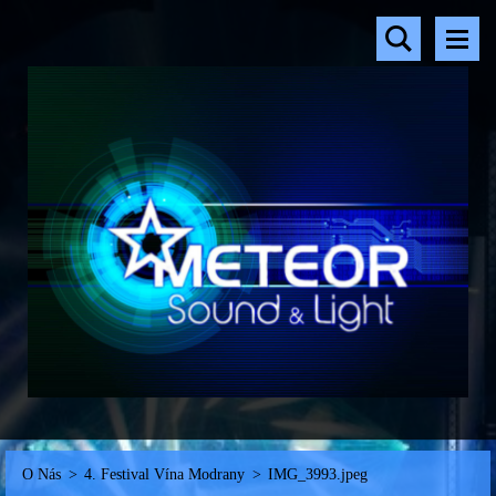
O Nás
>
4. Festival Vína Modrany
>
IMG_3993.jpeg