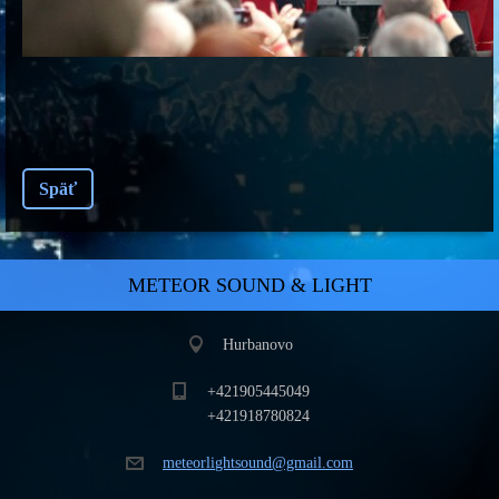
Späť
METEOR SOUND & LIGHT
Hurbanovo
+421905445049
+421918780824
meteorli
ghtsound
@gmail.c
om