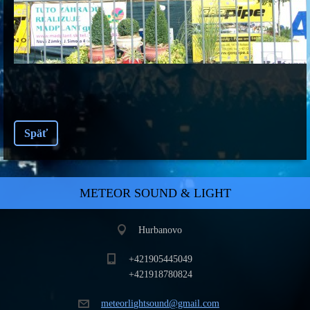
Späť
METEOR SOUND & LIGHT
Hurbanovo
+421905445049
+421918780824
meteorli
ghtsound
@gmail.c
om