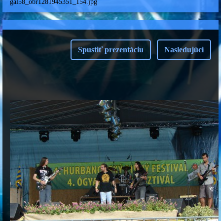
gal58_obr1281945351_154.jpg
Spustiť prezentáciu
Nasledujúci