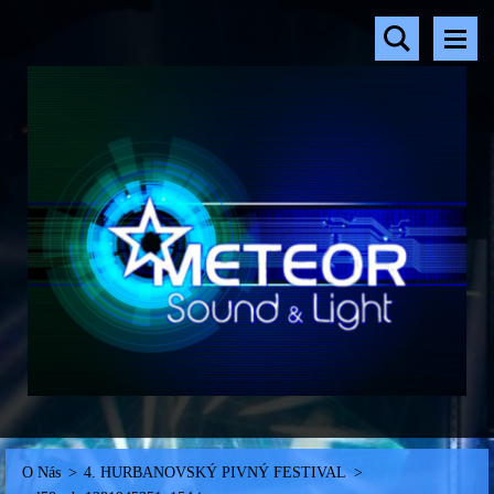
O Nás
>
4. HURBANOVSKÝ PIVNÝ FESTIVAL
>