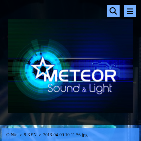
O Nás
>
9.KEN
>
2013-04-09 10.11.56.jpg