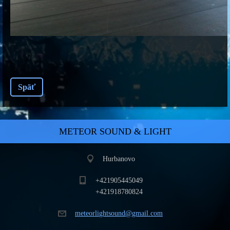
Späť
METEOR SOUND & LIGHT
Hurbanovo
+421905445049
+421918780824
meteorli
ghtsound
@gmail.c
om