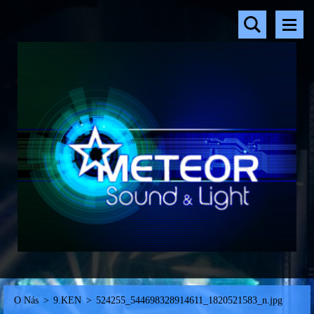
O Nás
>
9.KEN
>
524255_544698328914611_1820521583_n.jpg