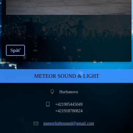
Späť
METEOR SOUND & LIGHT
Hurbanovo
+421905445049
+421918780824
meteorli
ghtsound
@gmail.c
om