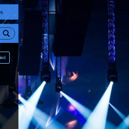
pg
úci