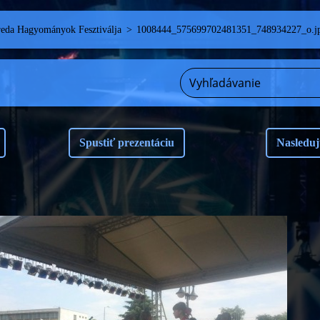
reda Hagyományok Fesztiválja
>
1008444_575699702481351_748934227_o.j
Spustiť prezentáciu
Nasleduj