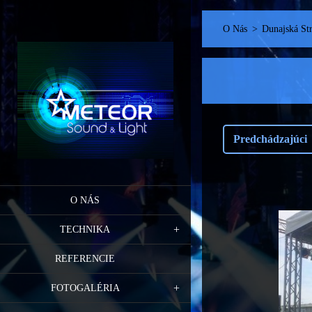
O Nás
>
Dunajská St
Predchádzajúci
O NÁS
TECHNIKA
REFERENCIE
FOTOGALÉRIA