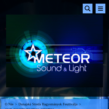
O Nás
>
Dunajská Streda Hagyományok Fesztiválja
>