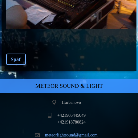
Späť
METEOR SOUND & LIGHT
Hurbanovo
+421905445049
+421918780824
meteorli
ghtsound
@gmail.c
om