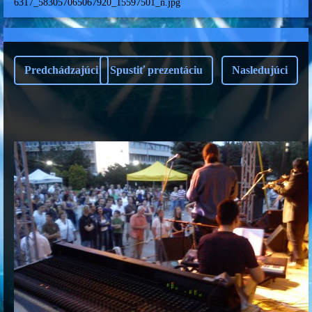
6317_583057065067920_15597501_n.jpg
Predchádzajúci
Spustiť prezentáciu
Nasledujúci