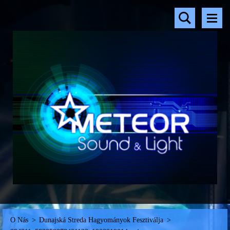
O Nás
>
Dunajská Streda Hagyományok Fesztiválja
>