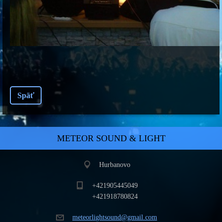
Späť
METEOR SOUND & LIGHT
Hurbanovo
+421905445049
+421918780824
meteorli
ghtsound
@gmail.c
om