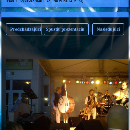
994811_583058278401132_1903919014_n.jpg
Predchádzajúci
Spustiť prezentáciu
Nasledujúci