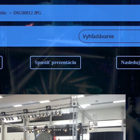
blic
>
DSC00812.JPG
Spustiť prezentáciu
Nasleduj