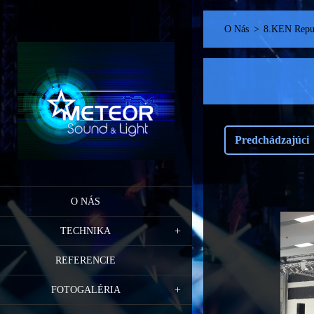
O Nás
>
8.KEN Repu
Predchádzajúci
O NÁS
TECHNIKA
REFERENCIE
FOTOGALÉRIA