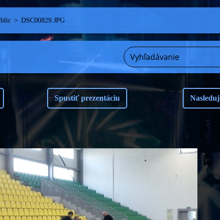
blic
>
DSC00829.JPG
Spustiť prezentáciu
Nasleduj