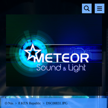
O Nás
>
8.KEN Republic
>
DSC00831.JPG