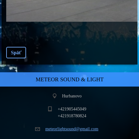
Späť
METEOR SOUND & LIGHT
Hurbanovo
+421905445049
+421918780824
meteorli
ghtsound
@gmail.c
om