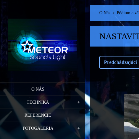
O Nás
>
Pódium a zá
NASTAVI
Predchádzajúci
O NÁS
TECHNIKA
REFERENCIE
FOTOGALÉRIA