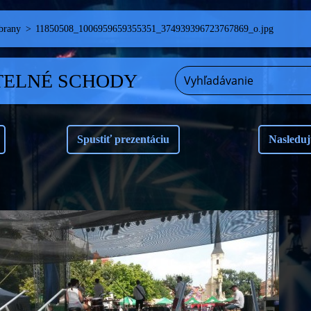
brany
>
11850508_1006959659355351_374939396723767869_o.jpg
TELNÉ SCHODY
Spustiť prezentáciu
Nasleduj