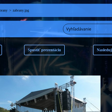
brany
>
zabrany.jpg
Spustiť prezentáciu
Nasleduj