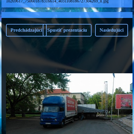
10269617_750601878316614_4031108186727304269_n.jpg
Predchádzajúci
Spustiť prezentáciu
Nasledujúci