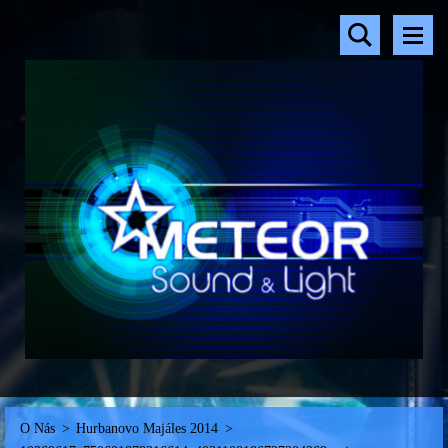
O Nás
>
Hurbanovo Majáles 2014
>