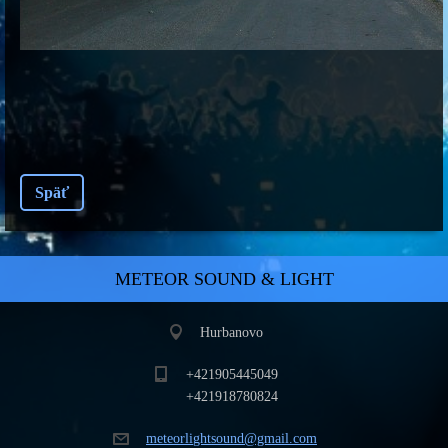
Späť
METEOR SOUND & LIGHT
Hurbanovo
+421905445049
+421918780824
meteorli
ghtsound
@gmail.c
om