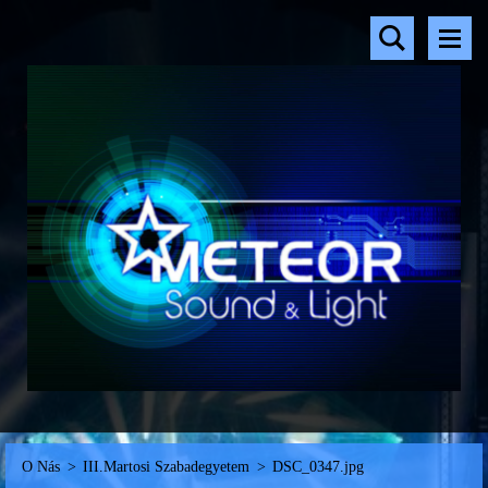
O Nás
>
III.Martosi Szabadegyetem
>
DSC_0347.jpg