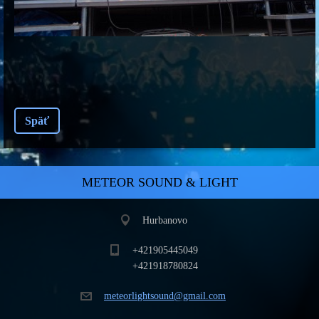
Späť
METEOR SOUND & LIGHT
Hurbanovo
+421905445049
+421918780824
meteorli
ghtsound
@gmail.c
om