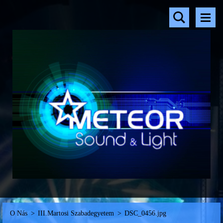
O Nás
>
III.Martosi Szabadegyetem
>
DSC_0456.jpg