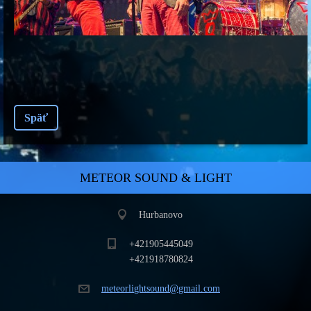
Späť
METEOR SOUND & LIGHT
Hurbanovo
+421905445049
+421918780824
meteorli
ghtsound
@gmail.c
om