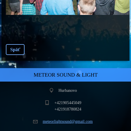
Späť
METEOR SOUND & LIGHT
Hurbanovo
+421905445049
+421918780824
meteorli
ghtsound
@gmail.c
om