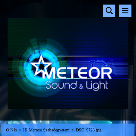
O Nás
>
III.Martosi Szabadegyetem
>
DSC_9726.jpg