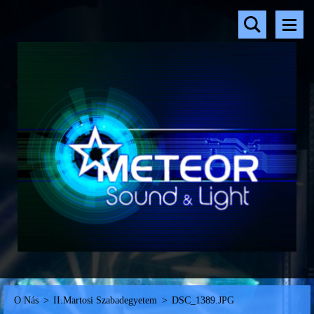
O Nás
>
II.Martosi Szabadegyetem
>
DSC_1389.JPG