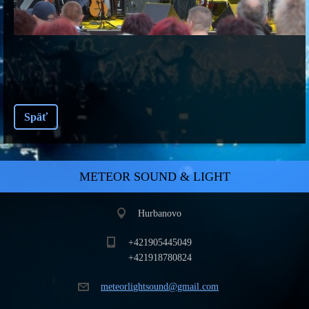
Späť
METEOR SOUND & LIGHT
Hurbanovo
+421905445049
+421918780824
meteorli
ghtsound
@gmail.c
om