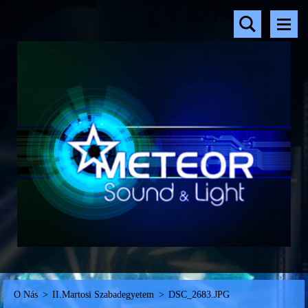
O Nás
>
II.Martosi Szabadegyetem
>
DSC_2683.JPG