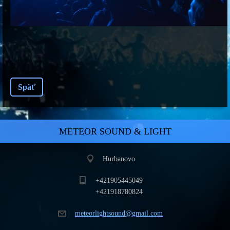
Späť
METEOR SOUND & LIGHT
Hurbanovo
+421905445049
+421918780824
meteorli
ghtsound
@gmail.c
om