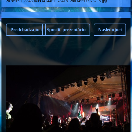
20785692_834304093414462_7841812883455009757_o.jpg
Predchádzajúci
Spustiť prezentáciu
Nasledujúci