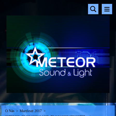
O Nás
>
Martfeszt 2017
>