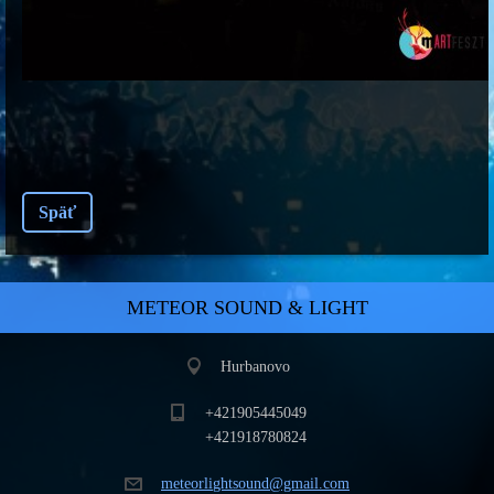
Späť
METEOR SOUND & LIGHT
Hurbanovo
+421905445049
+421918780824
meteorli
ghtsound
@gmail.c
om