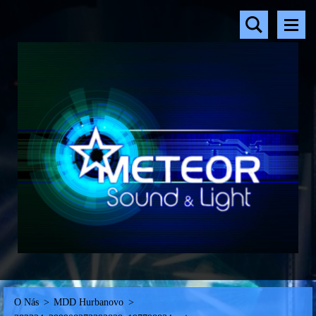
O Nás
>
MDD Hurbanovo
>