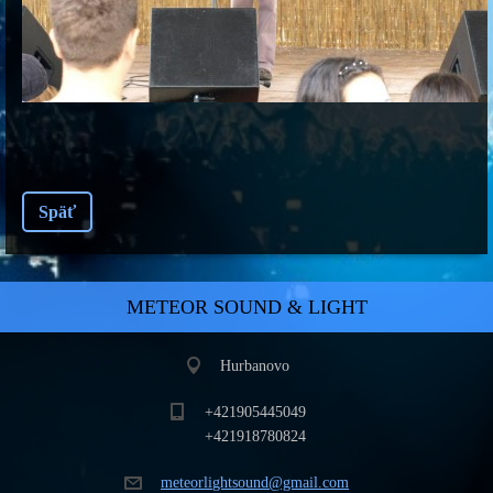
Späť
METEOR SOUND & LIGHT
Hurbanovo
+421905445049
+421918780824
meteorli
ghtsound
@gmail.c
om