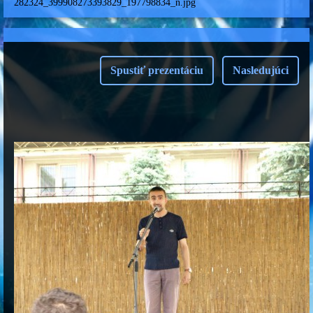
282324_399908273393829_197798834_n.jpg
Spustiť prezentáciu
Nasledujúci