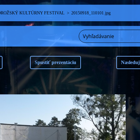
ROŽSKÝ KULTÚRNY FESTIVAL
>
20150918_110101.jpg
Spustiť prezentáciu
Nasleduj