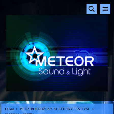
O Nás
>
MEDZIBODROŽSKÝ KULTÚRNY FESTIVAL
>