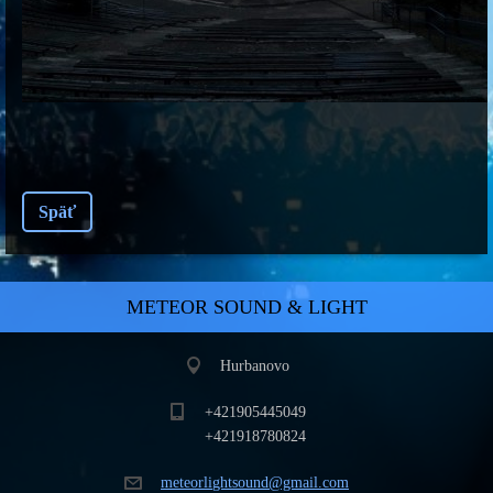
Späť
METEOR SOUND & LIGHT
Hurbanovo
+421905445049
+421918780824
meteorli
ghtsound
@gmail.c
om