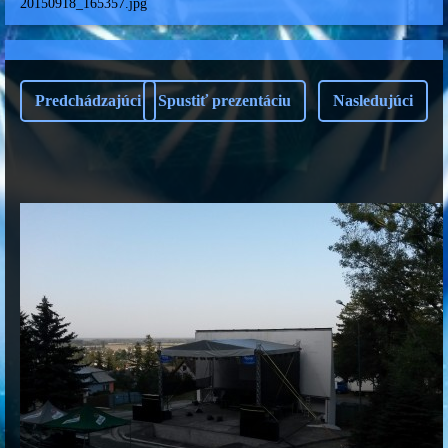
20150918_165357.jpg
Predchádzajúci
Spustiť prezentáciu
Nasledujúci