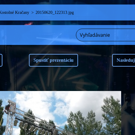
Kostolné Kračany
>
20150620_122313.jpg
Spustiť prezentáciu
Nasleduj