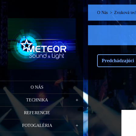
O Nás
>
Zvuková tec
Predchádzajúci
O NÁS
TECHNIKA
REFERENCIE
FOTOGALÉRIA