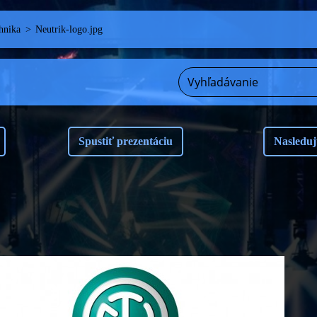
hnika
>
Neutrik-logo.jpg
Spustiť prezentáciu
Nasleduj