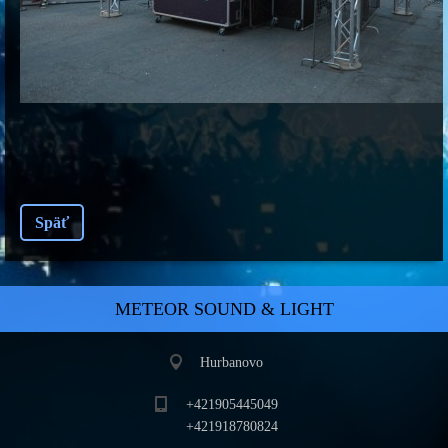
Späť
METEOR SOUND & LIGHT
Hurbanovo
+421905445049
+421918780824