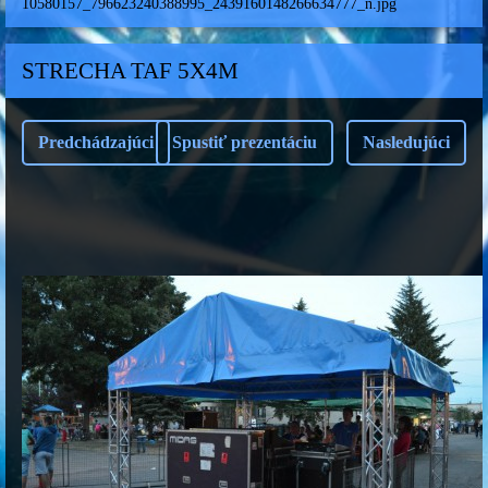
10580157_796623240388995_2439160148266634777_n.jpg
STRECHA TAF 5X4M
Predchádzajúci
Spustiť prezentáciu
Nasledujúci