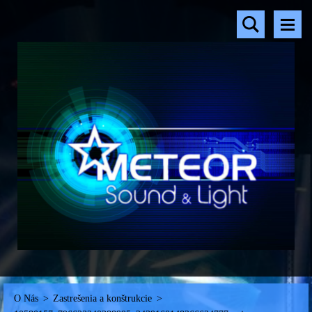
O Nás
>
Zastrešenia a konštrukcie
>