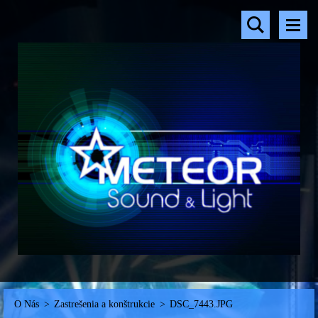
O Nás
>
Zastrešenia a konštrukcie
>
DSC_7443.JPG