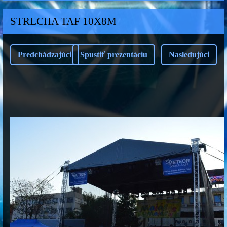
STRECHA TAF 10X8M
Predchádzajúci
Spustiť prezentáciu
Nasledujúci