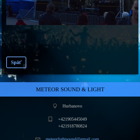
Späť
METEOR SOUND & LIGHT
Hurbanovo
+421905445049
+421918780824
meteorli
ghtsound
@gmail.c
om