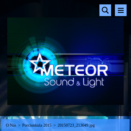
O Nás
>
Porciunkula 2015
>
20150723_213049.jpg