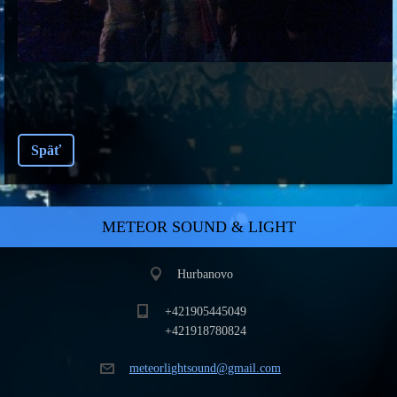
Späť
METEOR SOUND & LIGHT
Hurbanovo
+421905445049
+421918780824
meteorli
ghtsound
@gmail.c
om