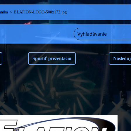
hnika
>
ELATION-LOGO-500x172.jpg
Spustiť prezentáciu
Nasleduj