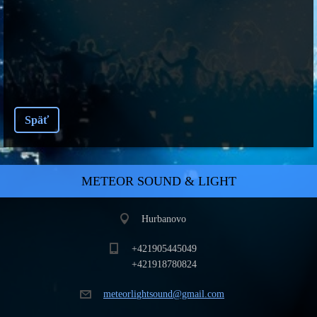
Späť
METEOR SOUND & LIGHT
Hurbanovo
+421905445049
+421918780824
meteorli
ghtsound
@gmail.c
om