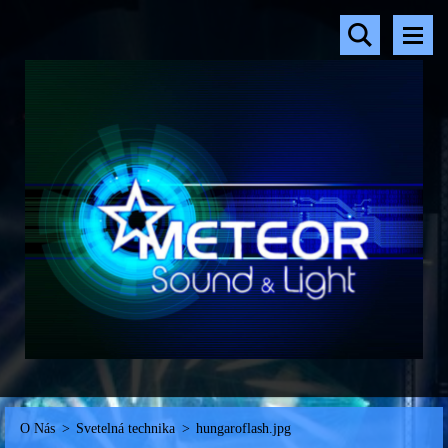
O Nás
>
Svetelná technika
>
hungaroflash.jpg