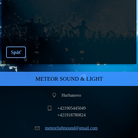
Späť
METEOR SOUND & LIGHT
Hurbanovo
+421905445049
+421918780824
meteorli
ghtsound
@gmail.c
om