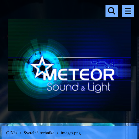
O Nás
>
Svetelná technika
>
images.png