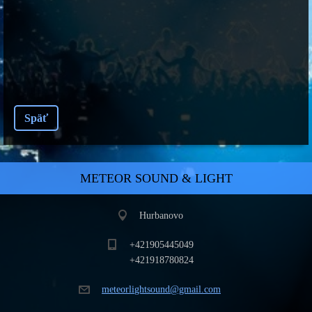
Späť
METEOR SOUND & LIGHT
Hurbanovo
+421905445049
+421918780824
meteorli
ghtsound
@gmail.c
om