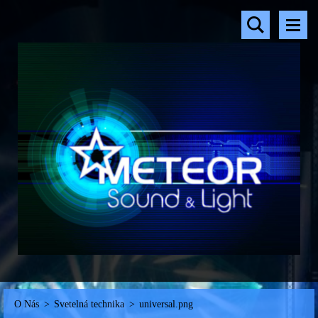
O Nás
>
Svetelná technika
>
universal.png