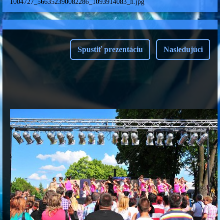
1004727_566352390082286_1093914083_n.jpg
Spustiť prezentáciu
Nasledujúci