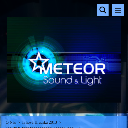
O Nás
>
Trhová Hradská 2013
>