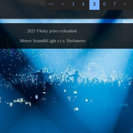
<<
<
3
4
5
6
7
>
2025 Všetky práva vyhradené.
Meteor Sound&Light s.r.o. Hurbanovo