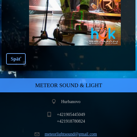
Späť
METEOR SOUND & LIGHT
Hurbanovo
+421905445049
+421918780824
meteorli
ghtsound
@gmail.c
om