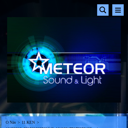
O Nás
>
11.KEN
>