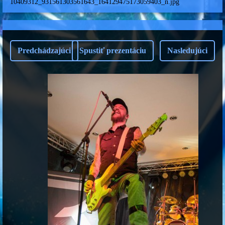
10409312_931561303561643_164129475173059403_n.jpg
Predchádzajúci
Spustiť prezentáciu
Nasledujúci