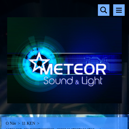
O Nás
>
11.KEN
>