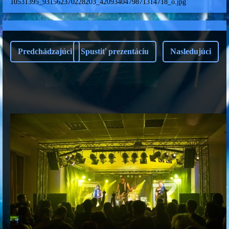
10531395_931562370228203_4209340479871314718_o.jpg
Predchádzajúci
Spustiť prezentáciu
Nasledujúci