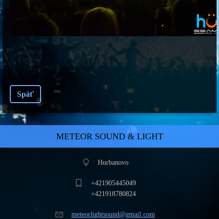
Späť
METEOR SOUND & LIGHT
Hurbanovo
+421905445049
+421918780824
meteorli
ghtsound
@gmail.c
om