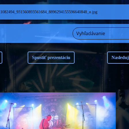
11082494_931560893561684_8896294155596640848_o.jpg
Spustiť prezentáciu
Nasleduj