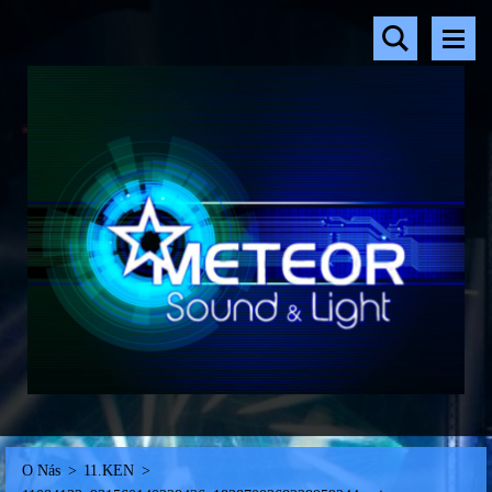
O Nás
>
11.KEN
>