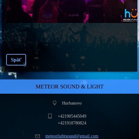
Späť
METEOR SOUND & LIGHT
Hurbanovo
+421905445049
+421918780824
meteorli
ghtsound
@gmail.c
om