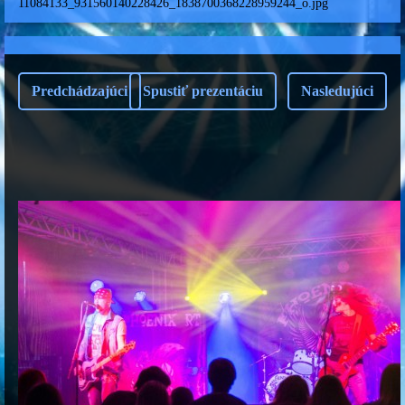
11084133_931560140228426_1838700368228959244_o.jpg
Predchádzajúci
Spustiť prezentáciu
Nasledujúci