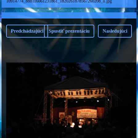
10914774_888116061231861_1820261878567260208_o.jpg
Predchádzajúci
Spustiť prezentáciu
Nasledujúci