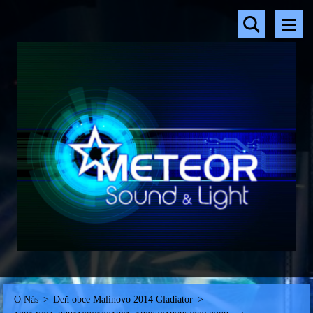
O Nás
>
Deň obce Malinovo 2014 Gladiator
>